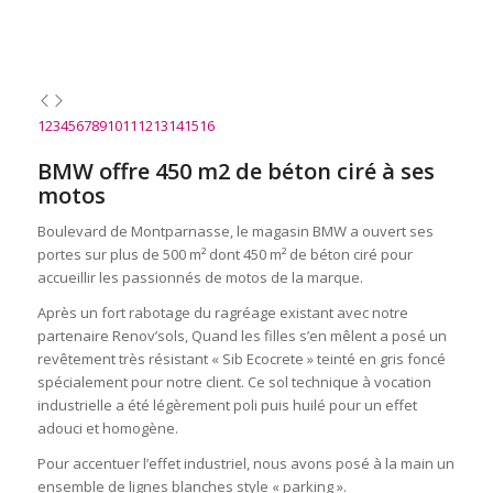
1
2
3
4
5
6
7
8
9
10
11
12
13
14
15
16
BMW offre 450 m2 de béton ciré à ses
motos
Boulevard de Montparnasse, le magasin BMW a ouvert ses
portes sur plus de 500 m² dont 450 m² de béton ciré pour
accueillir les passionnés de motos de la marque.
Après un fort rabotage du ragréage existant avec notre
partenaire Renov’sols, Quand les filles s’en mêlent a posé un
revêtement très résistant « Sib Ecocrete » teinté en gris foncé
spécialement pour notre client. Ce sol technique à vocation
industrielle a été légèrement poli puis huilé pour un effet
adouci et homogène.
Pour accentuer l’effet industriel, nous avons posé à la main un
ensemble de lignes blanches style « parking ».