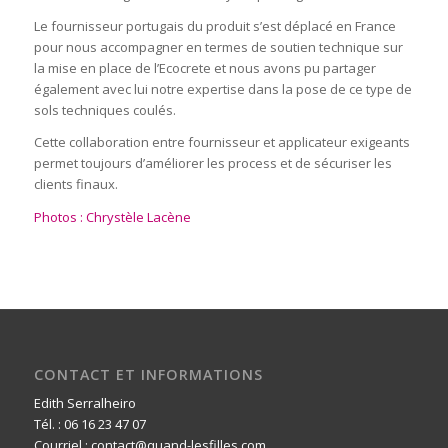
Le fournisseur portugais du produit s’est déplacé en France
pour nous accompagner en termes de soutien technique sur
la mise en place de l’Ecocrete et nous avons pu partager
également avec lui notre expertise dans la pose de ce type de
sols techniques coulés.
Cette collaboration entre fournisseur et applicateur exigeants
permet toujours d’améliorer les process et de sécuriser les
clients finaux.
Photos : Chrystèle Lacène
CONTACT ET INFORMATIONS
Edith Serralheiro
Tél. : 06 16 23 47 07
Courriel : contact@quand-lesfilles.com