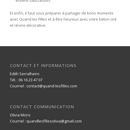
entière satisfaction.
Et enfin, il faut vous préparer à partager de bons moments
avec Quand les Filles et à être heureux avec votre béton ciré
et résine décorative.
CONTACT ET INFORMATIONS
Edith Serralheiro
Tél. : 06 16 23 47 07
Courriel : contact@quand-lesfilles.com
CONTACT COMMUNICATION
Olivia Mons
Courriel : quandlesfillesolivia@gmail.com