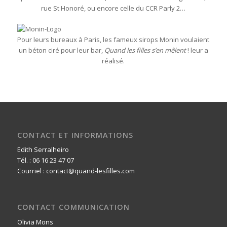
rue St Honoré, ou encore celle du CCR Parly 2…
Pour leurs bureaux à Paris, les fameux sirops Monin voulaient
un béton ciré pour leur bar,
Quand les filles s’en mêlent
! leur a
réalisé.
CONTACT ET INFORMATIONS
Edith Serralheiro
Tél. : 06 16 23 47 07
Courriel : contact@quand-lesfilles.com
CONTACT COMMUNICATION
Olivia Mons