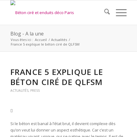
Blog - A la une
Vous êtes ici :
Accueil
/
Actualités
/
France 5 explique le béton ciré de QLFSM
FRANCE 5 EXPLIQUE LE
BÉTON CIRÉ DE QLFSM
ACTUALITÉS
,
PRESS
Si le béton est banal à l’état brut, il devient complexe dès
qu’on veut lui donner un aspect esthétique. Car c’est un
matériau vivant, unique, qui se patine avec le temps. Il est de