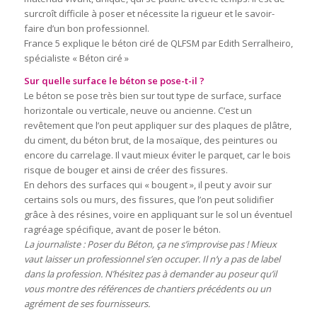
surcroît difficile à poser et nécessite la rigueur et le savoir-
faire d’un bon professionnel.
France 5 explique le béton ciré de QLFSM par Edith Serralheiro,
spécialiste « Béton ciré »
Sur quelle surface le béton se pose-t-il ?
Le béton se pose très bien sur tout type de surface, surface
horizontale ou verticale, neuve ou ancienne. C’est un
revêtement que l’on peut appliquer sur des plaques de plâtre,
du ciment, du béton brut, de la mosaïque, des peintures ou
encore du carrelage. Il vaut mieux éviter le parquet, car le bois
risque de bouger et ainsi de créer des fissures.
En dehors des surfaces qui « bougent », il peut y avoir sur
certains sols ou murs, des fissures, que l’on peut solidifier
grâce à des résines, voire en appliquant sur le sol un éventuel
ragréage spécifique, avant de poser le béton.
La journaliste : Poser du Béton, ça ne s’improvise pas ! Mieux
vaut laisser un professionnel s’en occuper. Il n’y a pas de label
dans la profession. N’hésitez pas à demander au poseur qu’il
vous montre des références de chantiers précédents ou un
agrément de ses fournisseurs.